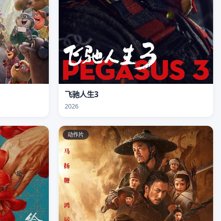
飞驰人生3
2026
动作片