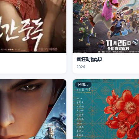
疯狂动物城2
2026
剧情片