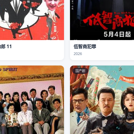
郎 11
低智商犯罪
2026
国产剧