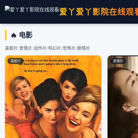
爱丫爱丫影院在线观
🔥 电影
喜剧片
/
爱情片
/
动作片
/
科幻片
/
恐怖片
/
剧情片
喜剧片
爱情片