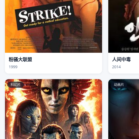
粉骚大联盟
人间中毒
1999
2014
科幻片
动画片