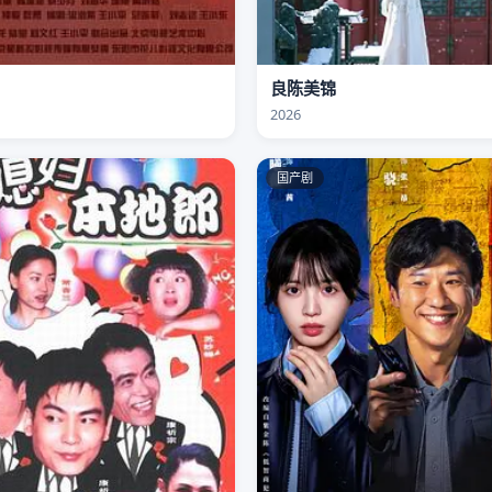
良陈美锦
2026
国产剧