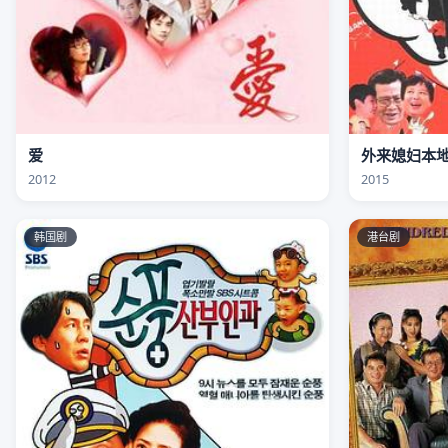
爱
外来媳妇本地
2012
2015
韩国剧
港台剧