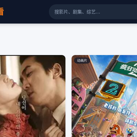
看
动画片