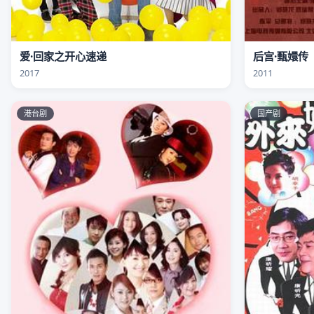
爱·回家之开心速递
后宫·甄嬛传
2017
2011
港台剧
国产剧