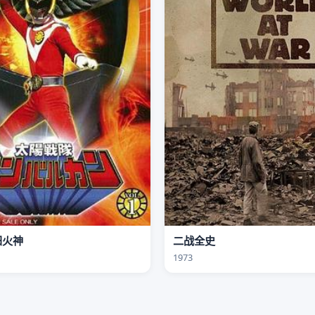
阳火神
二战全史
1973