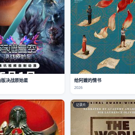
场版决战原始星
给阿嬷的情书
2026
记录片