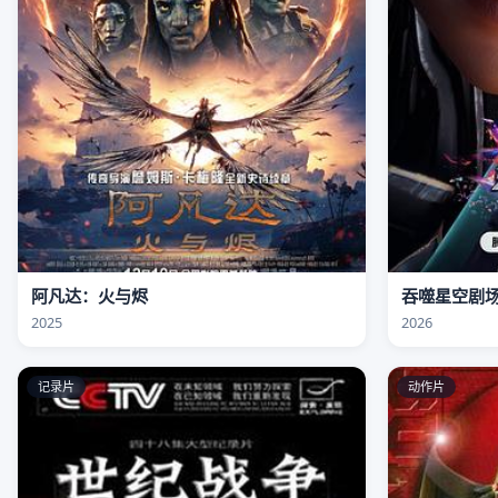
阿凡达：火与烬
吞噬星空剧
2025
2026
记录片
动作片