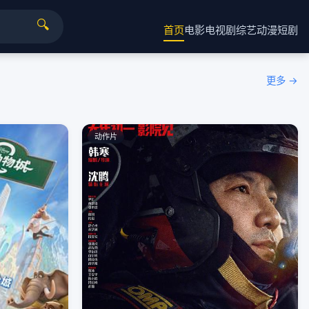
🔍
首页
电影
电视剧
综艺
动漫
短剧
更多 →
动作片